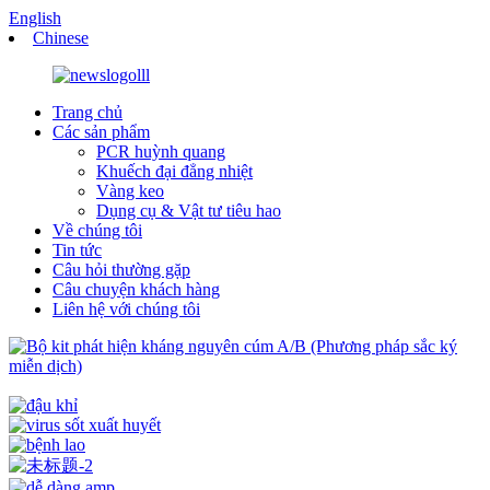
English
Chinese
Trang chủ
Các sản phẩm
PCR huỳnh quang
Khuếch đại đẳng nhiệt
Vàng keo
Dụng cụ & Vật tư tiêu hao
Về chúng tôi
Tin tức
Câu hỏi thường gặp
Câu chuyện khách hàng
Liên hệ với chúng tôi