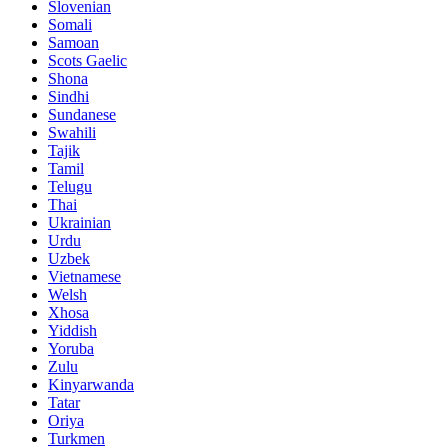
Slovenian
Somali
Samoan
Scots Gaelic
Shona
Sindhi
Sundanese
Swahili
Tajik
Tamil
Telugu
Thai
Ukrainian
Urdu
Uzbek
Vietnamese
Welsh
Xhosa
Yiddish
Yoruba
Zulu
Kinyarwanda
Tatar
Oriya
Turkmen