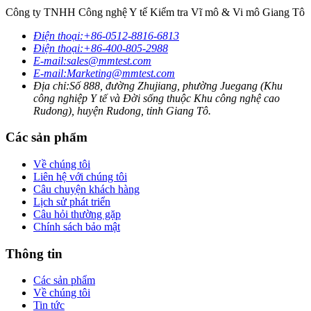
Công ty TNHH Công nghệ Y tế Kiểm tra Vĩ mô & Vi mô Giang Tô
Điện thoại:
+86-0512-8816-6813
Điện thoại:
+86-400-805-2988
E-mail:
sales@mmtest.com
E-mail:
Marketing@mmtest.com
Địa chỉ:
Số 888, đường Zhujiang, phường Juegang (Khu
công nghiệp Y tế và Đời sống thuộc Khu công nghệ cao
Rudong), huyện Rudong, tỉnh Giang Tô.
Các sản phẩm
Về chúng tôi
Liên hệ với chúng tôi
Câu chuyện khách hàng
Lịch sử phát triển
Câu hỏi thường gặp
Chính sách bảo mật
Thông tin
Các sản phẩm
Về chúng tôi
Tin tức