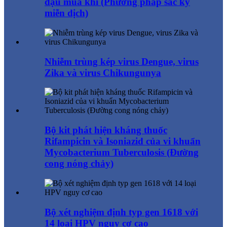
đậu mùa khỉ (Phương pháp sắc ký
miễn dịch)
Nhiễm trùng kép virus Dengue, virus
Zika và virus Chikungunya
Bộ kit phát hiện kháng thuốc
Rifampicin và Isoniazid của vi khuẩn
Mycobacterium Tuberculosis (Đường
cong nóng chảy)
Bộ xét nghiệm định typ gen 1618 với
14 loại HPV nguy cơ cao