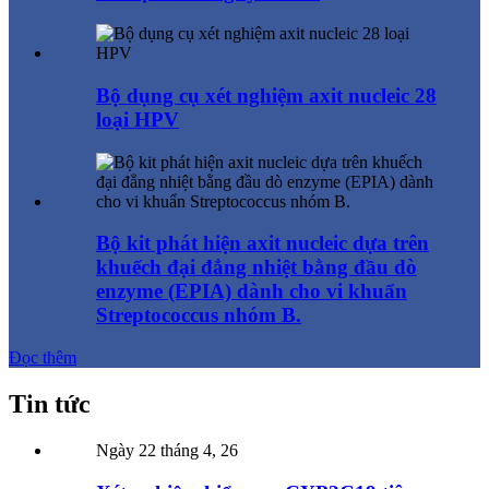
Bộ dụng cụ xét nghiệm axit nucleic 28
loại HPV
Bộ kit phát hiện axit nucleic dựa trên
khuếch đại đẳng nhiệt bằng đầu dò
enzyme (EPIA) dành cho vi khuẩn
Streptococcus nhóm B.
Đọc thêm
Tin tức
Ngày 22 tháng 4, 26